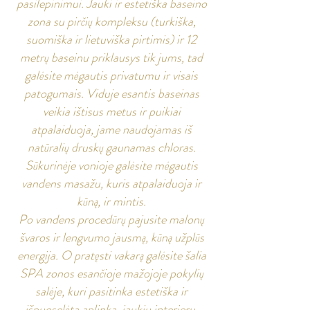
pasilepinimui. Jauki ir estetiška baseino
zona su pirčių kompleksu (turkiška,
suomiška ir lietuviška pirtimis) ir 12
metrų baseinu priklausys tik jums, tad
galėsite mėgautis privatumu ir visais
patogumais. Viduje esantis baseinas
veikia ištisus metus ir puikiai
atpalaiduoja, jame naudojamas iš
natūralių druskų gaunamas chloras.
Sūkurinėje vonioje galėsite mėgautis
vandens masažu, kuris atpalaiduoja ir
kūną, ir mintis.
Po vandens procedūrų pajusite malonų
švaros ir lengvumo jausmą, kūną užplūs
energija. O pratęsti vakarą galėsite šalia
SPA zonos esančioje mažojoje pokylių
salėje, kuri pasitinka estetiška ir
išpuoselėta aplinka, jaukiu interjeru.