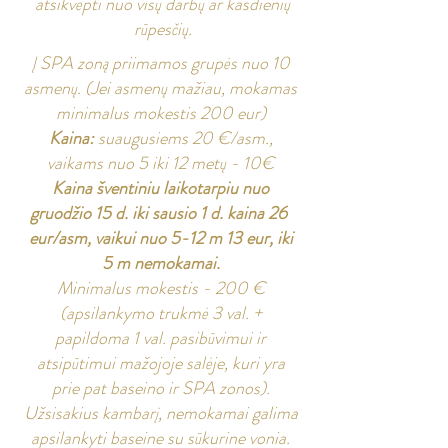
atsikvėpti nuo visų darbų ar kasdienių
rūpesčių.
Į SPA zoną priimamos grupės nuo 10
asmenų. (Jei asmenų mažiau, mokamas
minimalus mokestis 200 eur)
Kaina:
suaugusiems 20 €/asm.,
vaikams nuo 5 iki 12 metų - 10€
Kaina šventiniu laikotarpiu nuo
gruodžio 15 d. iki sausio 1 d. kaina 26
eur/asm, vaikui nuo 5-12 m 13 eur, iki
5 m nemokamai.
Minimalus mokestis - 200 €
(apsilankymo trukmė 3 val. +
papildoma 1 val. pasibūvimui ir
atsipūtimui mažojoje salėje, kuri yra
prie pat baseino ir SPA zonos).
Užsisakius kambarį, nemokamai galima
apsilankyti baseine su sūkurine vonia.