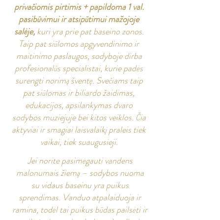
privačiomis pirtimis + papildoma 1 val.
pasibūvimui ir atsipūtimui mažojoje
salėje,
kuri yra prie pat baseino zonos.
Taip pat siūlomos apgyvendinimo ir
maitinimo paslaugos, sodyboje dirba
profesionalūs specialistai, kurie padės
surengti norimą šventę. Svečiams taip
pat siūlomas ir biliardo žaidimas,
edukacijos, apsilankymas dvaro
sodybos muziejuje bei kitos veiklos. Čia
aktyviai ir smagiai laisvalaikį praleis tiek
vaikai, tiek suaugusieji.
Jei norite pasimėgauti vandens
malonumais žiemą – sodybos nuoma
su vidaus baseinu yra puikus
sprendimas. Vanduo atpalaiduoja ir
ramina, todėl tai puikus būdas pailsėti ir