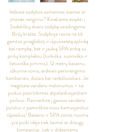
Ieškote sodybos asmeninei šventei ar
įmonės renginiui? Kviečiame atvykti į
Sodeliškių dvaro sodybą vaizdingame
Biržų krašte. Sodyboje rasite ne tik
gamtos prieglobstį ir išpuoselėtą aplinką
bei ramybę, bet ir jaukią SPA erdvę su
pirčių kompleksu (turkiška, suomiška ir
lietuviška pirtimis), 12 metrų baseinu,
sūkurine vonia, erdviais persirengimo
kambariais, dušais bei rankšluosčiais. Jei
mėgstate vandens malonumus – tai
puikus pasirinkimas atpalaiduojančiam
poilsiui. Pasinerkite į gaivius vandens
purslus ir pamirškite visus kamuojančius
rūpesčius! Baseino ir SPA zonos nuoma
yra puiki idėja tiek šeimai ar draugų
kompanijai, tiek ir didesniems