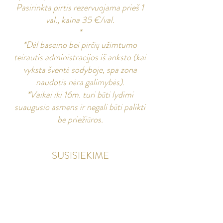
Pasirinkta pirtis rezervuojama prieš 1
val., kaina 35 €/val.
*
*Dėl baseino bei pirčių užimtumo
teirautis administracijos iš anksto (kai
vyksta šventė sodyboje, spa zona
naudotis nėra galimybės).
*Vaikai iki 16m. turi būti lydimi
suaugusio asmens ir negali būti palikti
be priežiūros.
SUSISIEKIME
info@sodeliskiudvaras.lt
Sodeliškių gatvė 1A, Sodeliškių kaimas,
Biržų r.