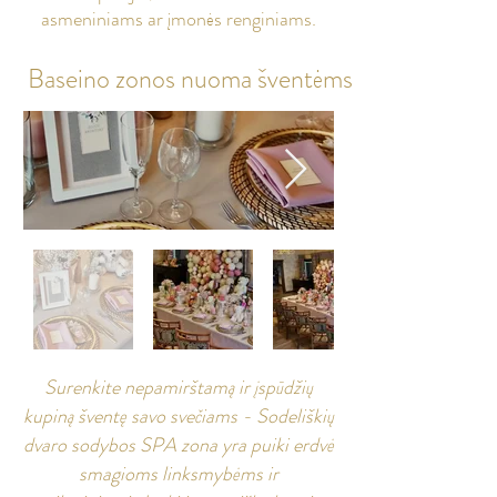
asmeniniams ar įmonės renginiams.
Baseino zonos nuoma šventėms
Surenkite nepamirštamą ir įspūdžių
kupiną šventę savo svečiams - Sodeliškių
dvaro sodybos SPA zona yra puiki erdvė
smagioms linksmybėms ir