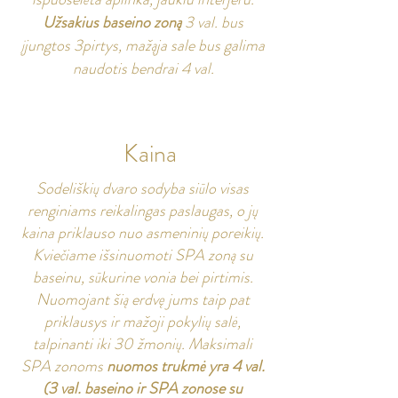
Užsakius baseino zoną
3 val. bus
įjungtos 3pirtys, mažąja sale bus galima
naudotis bendrai 4 val.
Kaina
Sodeliškių dvaro sodyba siūlo visas
renginiams reikalingas paslaugas, o jų
kaina priklauso nuo asmeninių poreikių.
Kviečiame išsinuomoti SPA zoną su
baseinu, sūkurine vonia bei pirtimis.
Nuomojant šią erdvę jums taip pat
priklausys ir mažoji pokylių salė,
talpinanti iki 30 žmonių. Maksimali
SPA zonoms
nuomos trukmė yra 4 val.
(3 val. baseino ir SPA zonose su